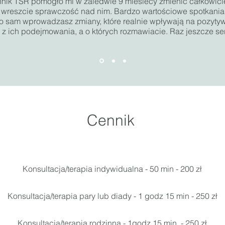
hnik TSR pomogło mi w zaledwie 9 miesiecy zmienić całkowici
 wreszcie sprawczość nad nim. Bardzo wartościowe spotkania
wo sam wprowadzasz zmiany, które realnie wpływają na pozyty
ję z ich podejmowania, a o których rozmawiacie. Raz jeszcze s
Cennik
Konsultacja/terapia indy
widualna - 50 min - 200 zł
Konsultacja/terapia pary lub
diady - 1 godz 15 min - 250 zł
Konsultacja/terapia rodzinna - 1godz 15 min. - 250 zł