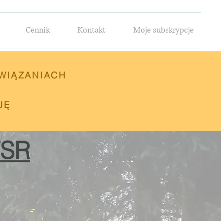
Cennik
Kontakt
Moje subskrypcje
WIĄZANIACH
JĘ
TSR