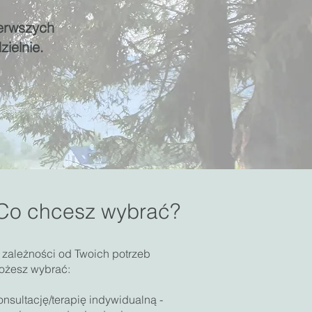
ierwszych
zielnie.
Co chcesz wybrać?
 zależności od Twoich potrzeb
ożesz wybrać:
nsultację/terapię indywidualną -