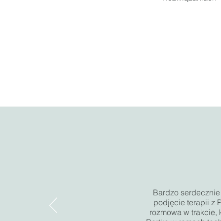
Bardzo serdecznie
podjęcie terapii z
rozmowa w trakcie, 