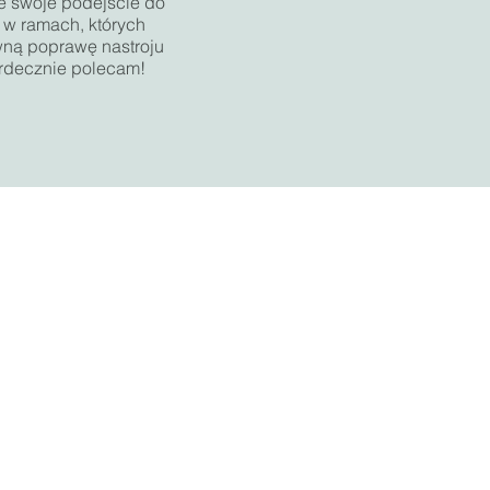
e swoje podejście do
 w ramach, których
wną poprawę nastroju
erdecznie polecam!