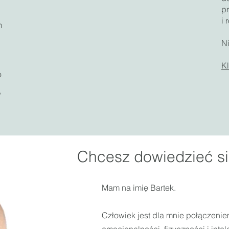
pr
i 
m
N
Kl
o
,
Chcesz dowiedzieć si
Mam na imię Bartek.
Człowiek jest dla mnie połączeniem