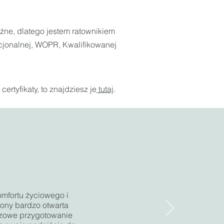
żne, dlatego jestem ratownikiem
jonalnej, WOPR, Kwalifikowanej
certyfikaty, to znajdziesz je
tutaj
.
mfortu życiowego i
rony bardzo otwarta
eczowe przygotowanie