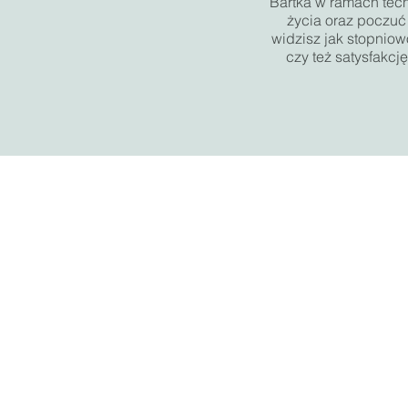
Bartka w ramach tec
życia oraz poczuć
widzisz jak stopnio
czy też satysfakc