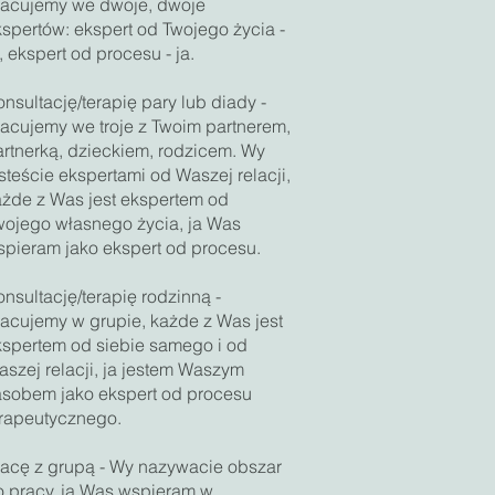
racujemy we dwoje, dwoje
spertów: ekspert od Twojego życia -
, ekspert od procesu - ja.
nsultację/terapię pary lub diady -
racujemy we troje z Twoim partnerem,
rtnerką, dzieckiem, rodzicem. Wy
steście ekspertami od Waszej relacji,
ażde z Was jest ekspertem od
wojego własnego życia, ja Was
spieram jako ekspert od procesu.
nsultację/terapię rodzinną -
racujemy w grupie, każde z Was jest
kspertem od siebie samego i od
szej relacji, ja jestem Waszym
asobem jako ekspert od procesu
erapeutycznego.
racę z grupą - Wy nazywacie obszar
o pracy, ja Was wspieram w