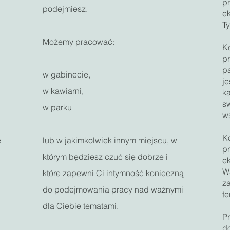
p
podejmiesz.
ek
Ty
Możemy pracować:
Ko
p
pa
w gabinecie,
je
w kawiarni,
k
s
w parku
w
Ko
ę
lub w jakimkolwiek innym miejscu, w
p
którym będziesz czuć się dobrze i
e
Wa
które zapewni Ci intymność konieczną
z
do podejmowania pracy nad ważnymi
t
dla Ciebie tematami.
P
d