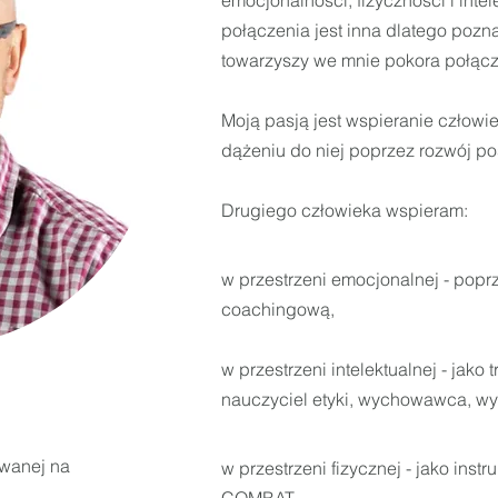
emocjonalności, fizyczności i inte
połączenia jest inna dlatego poz
towarzyszy we mnie pokora połączo
Moją pasją jest wspieranie człowie
dążeniu do niej poprzez rozwój po
Drugiego człowieka wspieram:
w przestrzeni emocjonalnej - popr
coachingową,
w przestrzeni intelektualnej - jako
nauczyciel etyki, wychowawca, w
owanej na
w przestrzeni fizycznej - jako ins