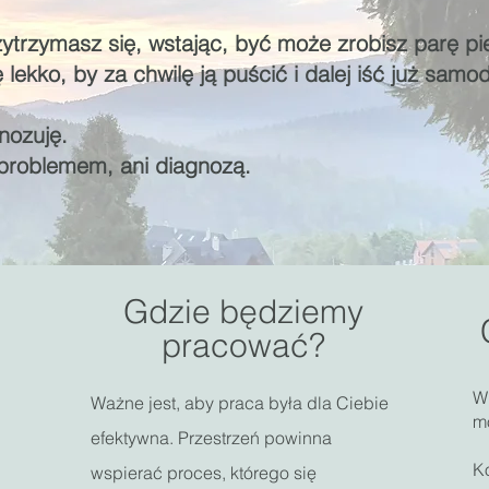
zytrzymasz się, wstając, być może zrobisz parę p
 lekko, by za chwilę ją puścić i dalej iść już samod
nozuję.
 problemem, ani diagnozą.
Gdzie będziemy
pracować?
W
Ważne jest, aby praca była dla Ciebie
m
efektywna. Przestrzeń powinna
Ko
wspierać proces, którego się