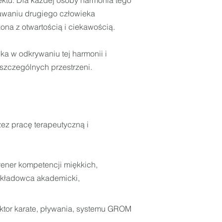
lektu. Dla każdej osoby harmonia tego
nawaniu drugiego człowieka
na z otwartością i ciekawością.
ka w odkrywaniu tej harmonii i
szczególnych przestrzeni.
zez pracę terapeutyczną i
 trener kompetencji miękkich,
ykładowca akademicki,
truktor karate, pływania, systemu GROM